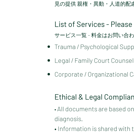
見の提供 親権・異動・人道的配
List of Services - Please
サービス一覧 - 料金はお問い合
​Trauma / Psychological Sup
​Legal / Family Court Counse
​Corporate / Organizational 
Ethical & Legal Complia
All documents are based on
•
diagnosis.
• Information is shared with 