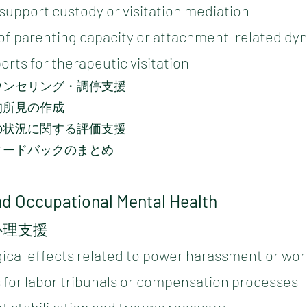
support custody or visitation mediation
of parenting capacity or attachment-related dy
rts for therapeutic visitation
ウンセリング・調停支援
的所見の作成
の状況に関する評価支援
ィードバックのまとめ
nd Occupational Mental Health
心理支援
cal effects related to power harassment or wor
 for labor tribunals or compensation processes