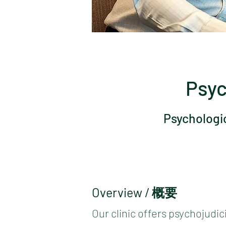
Psyc
Psychologic
​Overview / 概要
Our clinic offers psychojudi