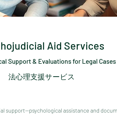
hojudicial Aid Services
al Support & Evaluations for Legal Cases
法心理支援サービス
cial support—psychological assistance and docum