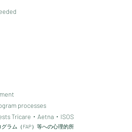
needed
ement
rogram processes
ests
Tricare・Aetna・ISOS
グラム（FAP）等への心理的所