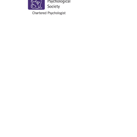
E
mail:
inquiries@ntokyocounseling.com
110-0016
東京都台東区台東1-12-2
モンシャトー秋葉原 302 号室
Phone:
070-9108-2948
(office hours)​
©2024 by North Tokyo Counseling.
©2024 by North Tokyo Counseling.